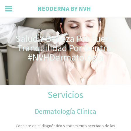
NEODERMA BY NVH
INICIO
ACERCA DE
Salud Y Belleza Por Fuera,
SERVICIOS
Tranquilidad Por Dentro.
ENFERMEDADES DEL PELO Y UÑAS
​#NVHDermatología
UBICACIÓN
AGENDAR CITA
BLOG
Servicios
Dermatología Clínica
Consiste en el diagnóstico y tratamiento acertado de las