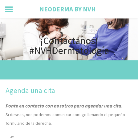
NEODERMA BY NVH
INICIO
ACERCA DE
¡Contáctanos!
SERVICIOS
​#NVHDermatología
ENFERMEDADES DEL PELO Y UÑAS
UBICACIÓN
AGENDAR CITA
BLOG
Agenda una cita
Ponte en contacto con nosotros para agendar una cita.
Si deseas, nos podemos comunicar contigo llenando el pequeño
formulario de la derecha.